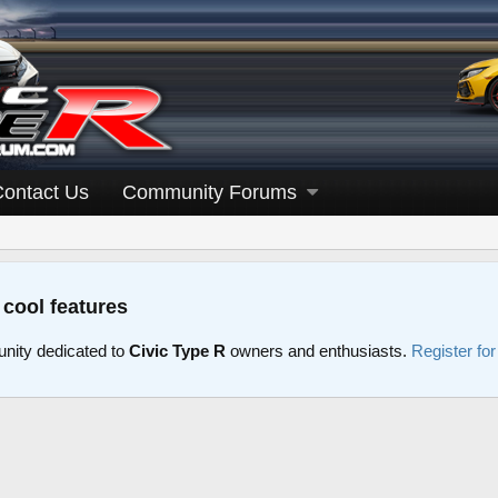
Contact Us
Community Forums
 cool features
nity dedicated to
Civic Type R
owners and enthusiasts.
Register fo