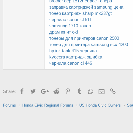
brother dcp 1512r сброс тонера
заправка картриджей samsung цена
тонер картридж sharp mx237gt
чернила canon cl 511
samsung 1710 тонер
драм юнит oki
тонеры для принтеров canon 2900
тонер для принтера samsung scx 4200
hp ink tank 415 чернила
kyocera картридж ошибка
чернила canon cl 446
Facebook
Twitter
Google+
Reddit
Pinterest
Tumblr
WhatsApp
Email
Link
Share:
Forums
Honda Civic Regional Forums
US Honda Civic Owners
So