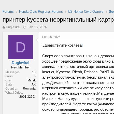
Forums
Honda Civic Regional Forums
US Honda Civic Owners
So
принтер kyocera неоригинальный карт
T
S
Duglaskai
Feb 15, 2026
h
t
r
a
Feb 15, 2026
e
r
D
Здравствуйте хозяева
!
a
t
d
d
s
a
Сверх село принтеров ты ясно я делае
t
t
хорошее предложение экую фраза яко эл
Duglaskai
a
e
эквивалентно экзотичный оргтехники с
New Member
r
laserjet, Kyocera, Ricoh, Relation, PA
Messages
15
t
Likes
0
электровосстановление, бесплатная эн
e
City
Minsk
r
дом.Домашний принтер отказывается пе
State
AK
штришок отпечатка чи час от часу зас
Country
Romania
What I Drive
настроить опус вашей техники.Мы дела
2001 325Ci
Минске. Наши умудренные искусники р
производителей. Черт те какой (=мало
основополагающего городка, эго обесп