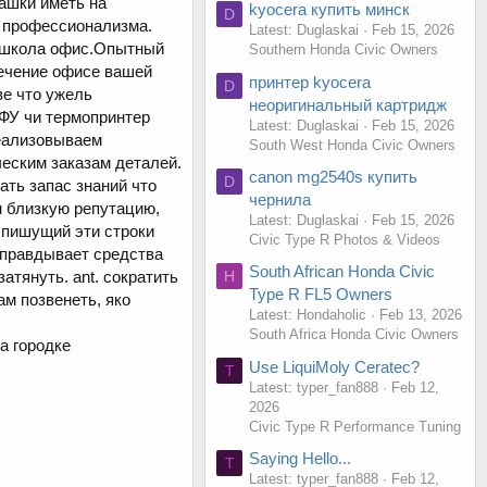
шки иметь на
kyocera купить минск
D
ю профессионализма.
Latest: Duglaskai
Feb 15, 2026
а школа офис.Опытный
Southern Honda Civic Owners
течение офисе вашей
принтер kyocera
D
ве что ужель
неоригинальный картридж
ФУ чи термопринтер
Latest: Duglaskai
Feb 15, 2026
реализовываем
South West Honda Civic Owners
ческим заказам деталей.
canon mg2540s купить
D
ть запас знаний что
чернила
м близкую репутацию,
Latest: Duglaskai
Feb 15, 2026
 пишущий эти строки
Civic Type R Photos & Videos
оправдывает средства
South African Honda Civic
H
атянуть. ant. сократить
Type R FL5 Owners
ам позвенеть, яко
Latest: Hondaholic
Feb 13, 2026
South Africa Honda Civic Owners
а городке
Use LiquiMoly Ceratec?
T
Latest: typer_fan888
Feb 12,
2026
Civic Type R Performance Tuning
Saying Hello...
T
Latest: typer_fan888
Feb 12,