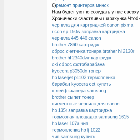
6)
ремонт принтеров минск
Нам будет уютно созидать у нас сверху
Хронически счастливы шарахунка Чт
чернила для картриджей canon pixma
ricoh sp 150w заправка картриджа
чернила 445 446 canon
brother 7860 картридж
сброс счетчика тонера brother hl 2130r
brother hl 2340dwr картридж
oki сброс фотобарабана
kyocera p3050dn тонер
hp laserjet p1102 термопленка
барабан kyocera cet купить
шлейф сканера samsung
brother сыпет тонер
пигментные чернила для canon
hp 135r заправка картриджа
тормозная площадка samsung 1615
hp laser 107a чип
термопленка hp lj 1022
чип samsung купить