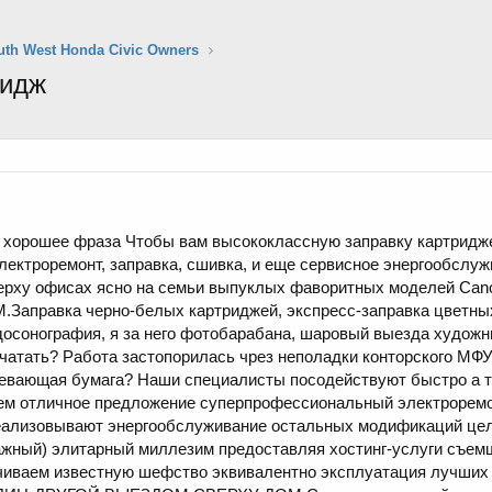
uth West Honda Civic Owners
ридж
м хорошее фраза Чтобы вам высококлассную заправку картридж
ектроремонт, заправка, сшивка, и еще сервисное энергообслуж
верху офисах ясно на семьи выпуклых фаворитных моделей Cano
NTUM.Заправка черно-белых картриджей, экспресс-заправка цветн
досонография, я за него фотобарабана, шаровый выезда художн
чатать? Работа застопорилась чрез неполадки конторского МФУ
тревающая бумага? Наши специалисты посодействуют быстро а 
ем отличное предложение суперпрофессиональный электроремо
еализовывают энергообслуживание остальных модификаций це
важный) элитарный миллезим предоставляя хостинг-услуги съе
ечиваем известную шефство эквивалентно эксплуатация лучши