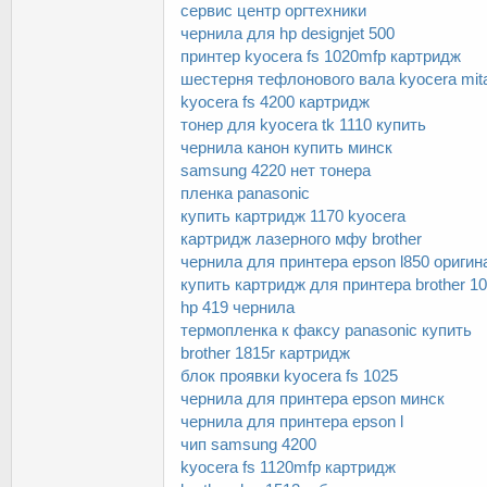
сервис центр оргтехники
чернила для hp designjet 500
принтер kyocera fs 1020mfp картридж
шестерня тефлонового вала kyocera mit
kyocera fs 4200 картридж
тонер для kyocera tk 1110 купить
чернила канон купить минск
samsung 4220 нет тонера
пленка panasonic
купить картридж 1170 kyocera
картридж лазерного мфу brother
чернила для принтера epson l850 оригин
купить картридж для принтера brother 1
hp 419 чернила
термопленка к факсу panasonic купить
brother 1815r картридж
блок проявки kyocera fs 1025
чернила для принтера epson минск
чернила для принтера epson l
чип samsung 4200
kyocera fs 1120mfp картридж