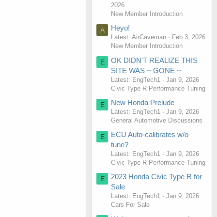
2026
New Member Introduction
Heyo!
A
Latest: AirCaveman
Feb 3, 2026
New Member Introduction
OK DIDN'T REALIZE THIS
E
SITE WAS ~ GONE ~
Latest: EngTech1
Jan 9, 2026
Civic Type R Performance Tuning
New Honda Prelude
E
Latest: EngTech1
Jan 9, 2026
General Automotive Discussions
ECU Auto-calibrates w/o
E
tune?
Latest: EngTech1
Jan 9, 2026
Civic Type R Performance Tuning
2023 Honda Civic Type R for
E
Sale
Latest: EngTech1
Jan 9, 2026
Cars For Sale