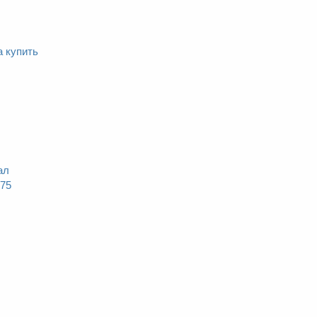
a купить
ал
075