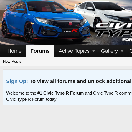
Home
Forums
Active Topics
Gallery
New Posts
Sign Up!
To view all forums and unlock additional
Welcome to the #1
Civic Type R Forum
and Civic Type R commu
Civic Type R Forum today!