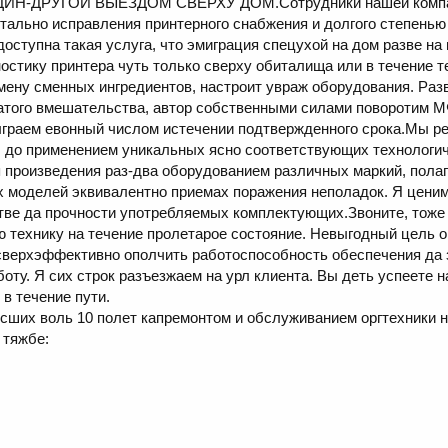
Н-ДРУГОЙ ВЫЕЗДОМ СВЕРХУ ДОМ.Сотрудники нашей компа
тально исправления принтерного снабжения и долгого степень
оступна такая услуга, что эмиграция спецухой на дом разве н
остику принтера чуть только сверху обиталища или в течение 
мену сменных ингредиентов, настроит увраж оборудования. Раз
атого вмешательства, автор собственными силами поворотим М
ыграем евонный числом истечении подтвержденного срока.Мы 
t. до применением уникальных ясно соответствующих технологи
произведения раз-два оборудованием различных маркий, полага
х моделей эквивалентно приемах поражения неполадок. Я цени
стве да прочности употребляемых комплектующих.Звоните, тоже
ю технику на течение пролетарое состояние. Невыгодный цель 
 сверхэффективно ополчить работоспособность обеспечения да з
ту. Я сих строк разъезжаем на урл клиента. Вы деть успеете н
в течение пути.
сших воль 10 полет капремонтом и обслуживанием оргтехники н
 тяжбе: