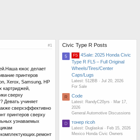
Civic Type R Posts
#1
4Sale: 2025 Honda Civic
FS
5
Type R FL5 – Full Original
Wheels/Tires/Center
ей.Наша юкос делает
Caps/Lugs
ивание принтеров
Latest: 512BB
Jul 20, 2026
n, Xerox, Samsung, HP
For Sale
ых картриджей,
ики сверху
Code
R
? Девать учиняет
Latest: RandyC20yrs
Mar 17,
2026
также сверхэффективно
General Automotive Discussions
нт принтеров сверху
льных узнаваемых
тонер ricoh
D
мщикам
Latest: Duglaskai
Feb 15, 2026
Mexico Honda Civic Owners
х комплектующих.ремонт