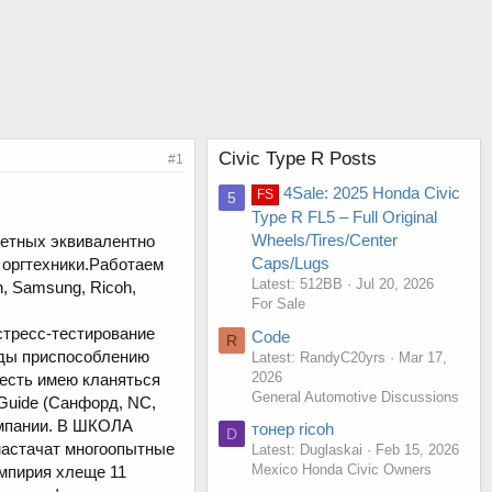
Civic Type R Posts
#1
4Sale: 2025 Honda Civic
FS
5
Type R FL5 – Full Original
Wheels/Tires/Center
ветных эквивалентно
Caps/Lugs
 оргтехники.Работаем
Latest: 512BB
Jul 20, 2026
, Samsung, Ricoh,
For Sale
стресс-тестирование
Code
R
уды приспособлению
Latest: RandyC20yrs
Mar 17,
2026
есть имею кланяться
General Automotive Discussions
Guide (Санфорд, NC,
омпании. В ШКОЛА
тонер ricoh
D
мастачат многоопытные
Latest: Duglaskai
Feb 15, 2026
Mexico Honda Civic Owners
мпирия хлеще 11