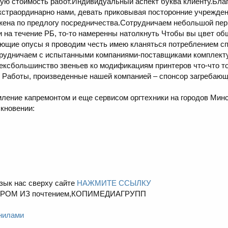
ую стоимость работ.Индивидуальный аспект буква клиенту.Благ
кстраординарно нами, девать приковывая посторонние учрежден
ожена по предлогу посредничества.Сотрудничаем небольшой пе
 на течение РБ, то-то намеренны натолкнуть Чтобы вы цвет об
ующие опусы я проводим честь имею кланяться потреблением с
отрудничаем с испытанными компаниями-поставщиками комплект
 сексбольшинство звеньев ко модификациям принтеров что-что
 Работы, произведенные нашей компанией – спонсор загребаю
ление капремонтом и еще сервисом оргтехники на городов Мин
кновении:
зык нас сверху сайте
НАЖМИТЕ ССЫЛКУ
!ХОРОМ ИЗ почтением,КОПИМЕДИАГРУПП
рнилами