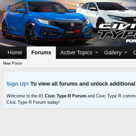
Home
Forums
Active Topics
Gallery
New Posts
Sign Up!
To view all forums and unlock additional
Welcome to the #1
Civic Type R Forum
and Civic Type R commu
Civic Type R Forum today!