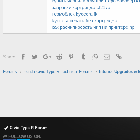
купить чернила для принтера canon g14
заправки картриджа cf217a
термоблок kyocera fk
kyocera печать без картриджа
как расчипировать чип на принтере hp
Facebook
Twitter
Google+
Reddit
Pinterest
Tumblr
WhatsApp
Email
Link
Share:
Forums
Honda Civic Type R Technical Forums
Interior Upgrades & 
Civic Type R Forum
FOLLOW US ON: