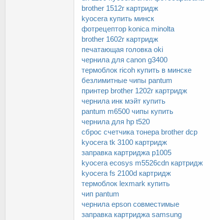
brother 1512r картридж
kyocera купить минск
фотрецептор konica minolta
brother 1602r картридж
печатающая головка oki
чернила для canon g3400
термоблок ricoh купить в минске
безлимитные чипы pantum
принтер brother 1202r картридж
чернила инк мэйт купить
pantum m6500 чипы купить
чернила для hp t520
сброс счетчика тонера brother dcp
kyocera tk 3100 картридж
заправка картриджа p1005
kyocera ecosys m5526cdn картридж
kyocera fs 2100d картридж
термоблок lexmark купить
чип pantum
чернила epson совместимые
заправка картриджа samsung