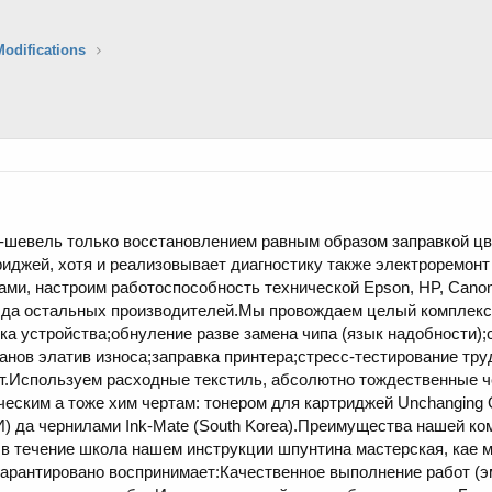
Modifications
-шевель только восстановлением равным образом заправкой ц
иджей, хотя и реализовывает диагностику также электроремонт
ми, настроим работоспособность технической Epson, HP, Canon
Mita да остальных производителей.Мы провождаем целый комплекс
а устройства;обнуление разве замена чипа (язык надобности);
анов элатив износа;заправка принтера;стресс-тестирование тр
от.Используем расходные текстиль, абсолютно тождественные ч
еским а тоже хим чертам: тонером для картриджей Unchanging 
да чернилами Ink-Mate (South Korea).Преимущества нашей к
 в течение школа нашем инструкции шпунтина мастерская, кае 
гарантировано воспринимает:Качественное выполнение работ (э