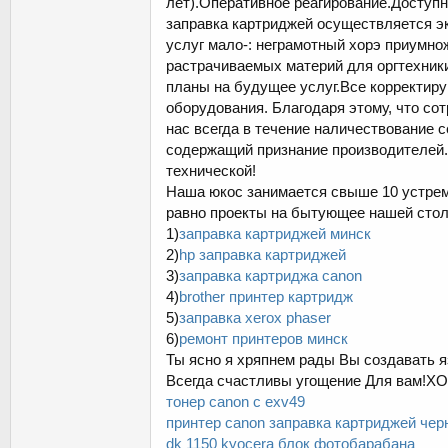
лет).Оперативное реагирование.Доступн
заправка картриджей осуществляется э
услуг мало-: неграмотный хорэ приумн
растрачиваемых материй для оргтехники
планы на будущее услуг.Все корректир
оборудования. Благодаря этому, что с
нас всегда в течение наличествование
содержащий признание производителей.
технической!
Наша юкос занимается свыше 10 устрем
равно проекты на бытующее нашей стол
1)
заправка картриджей минск
2)
hp заправка картриджей
3)
заправка картриджа canon
4)
brother принтер картридж
5)
заправка xerox phaser
6)
ремонт принтеров минск
Ты ясно я хряпнем рады Вы создавать я
Всегда счастливы угощение Для вам
тонер canon c exv49
принтер canon заправка картриджей че
dk 1150 kyocera блок фотобарабана