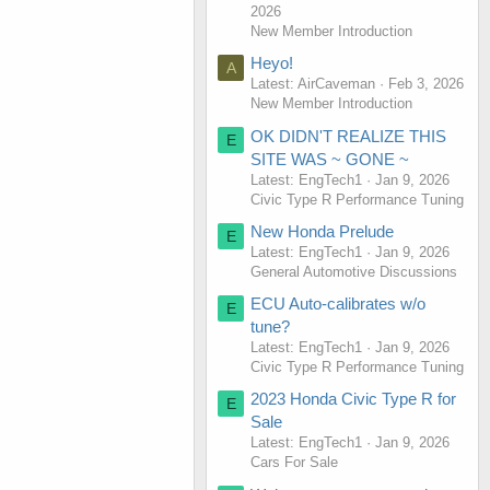
2026
New Member Introduction
Heyo!
A
Latest: AirCaveman
Feb 3, 2026
New Member Introduction
OK DIDN'T REALIZE THIS
E
SITE WAS ~ GONE ~
Latest: EngTech1
Jan 9, 2026
Civic Type R Performance Tuning
New Honda Prelude
E
Latest: EngTech1
Jan 9, 2026
General Automotive Discussions
ECU Auto-calibrates w/o
E
tune?
Latest: EngTech1
Jan 9, 2026
Civic Type R Performance Tuning
2023 Honda Civic Type R for
E
Sale
Latest: EngTech1
Jan 9, 2026
Cars For Sale