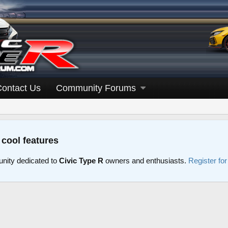
Contact Us
Community Forums
 cool features
nity dedicated to
Civic Type R
owners and enthusiasts.
Register fo