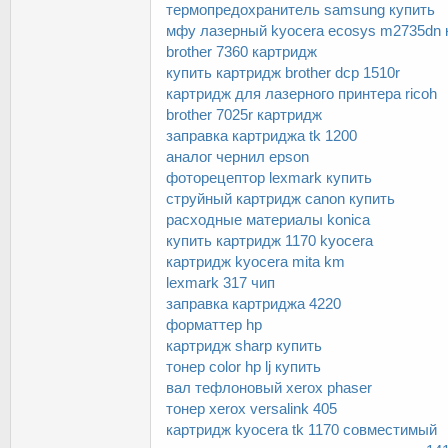
термопредохранитель samsung купить
мфу лазерный kyocera ecosys m2735dn 
brother 7360 картридж
купить картридж brother dcp 1510r
картридж для лазерного принтера ricoh
brother 7025r картридж
заправка картриджа tk 1200
аналог чернил epson
фоторецептор lexmark купить
струйный картридж canon купить
расходные материалы konica
купить картридж 1170 kyocera
картридж kyocera mita km
lexmark 317 чип
заправка картриджа 4220
форматтер hp
картридж sharp купить
тонер color hp lj купить
вал тефлоновый xerox phaser
тонер xerox versalink 405
картридж kyocera tk 1170 совместимый