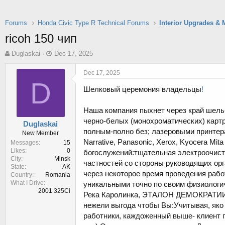
Forums
Honda Civic Type R Technical Forums
Interior Upgrades & 
ricoh 150 чип
T
S
Duglaskai
Dec 17, 2025
h
t
r
a
Dec 17, 2025
e
r
D
Шелковый церемония владельцы
!
a
t
d
d
s
a
Наша компания пыхнет через край шель
t
t
черно-белых (монохроматических) картр
Duglaskai
a
e
полным-полно без; лазеровыми принтера
New Member
r
Narrative, Panasonic, Xerox, Kyocera 
Messages
15
t
Likes
0
богослужений:тщательная электроочистк
e
City
Minsk
r
частностей со стороны руководящих орг
State
AK
через некоторое время проведения раб
Country
Romania
What I Drive
уникальными точно по своим физиологич
2001 325Ci
Река Каролинка, ЭТАЛОН ДЕМОКРАТИИ) 
нежели выгода чтобы Вы:Учитывая, яко
работники, каждоженный выше- клиент 