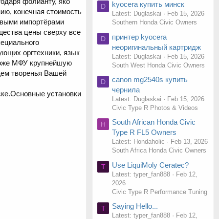
одаря фолианту, яко
kyocera купить минск
D
ию, конечная стоимость
Latest: Duglaskai
Feb 15, 2026
рвыми импортёрами
Southern Honda Civic Owners
щества цены сверху все
принтер kyocera
D
пециального
неоригинальный картридж
ующих оргтехники, язык
Latest: Duglaskai
Feb 15, 2026
 тоже МФУ крупнейшую
South West Honda Civic Owners
щем творенья Вашей
canon mg2540s купить
D
чернила
ске.Основные установки
Latest: Duglaskai
Feb 15, 2026
Civic Type R Photos & Videos
South African Honda Civic
H
Type R FL5 Owners
Latest: Hondaholic
Feb 13, 2026
South Africa Honda Civic Owners
Use LiquiMoly Ceratec?
T
Latest: typer_fan888
Feb 12,
2026
Civic Type R Performance Tuning
Saying Hello...
T
Latest: typer_fan888
Feb 12,